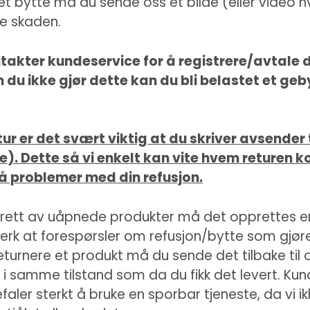
et bytte må du sende oss et bilde (eller video 
e skaden.
ntakter kundeservice for å registrere/avtale 
m du ikke gjør dette kan du bli belastet et geb
etur er det svært viktig at du skriver avsende
se). Dette så vi enkelt kan vite hvem returen
å problemer med din refusjon.
rerett av uåpnede produkter må det opprettes e
merk at forespørsler om refusjon/bytte som gjø
å returnere et produkt må du sende det tilbake til 
i samme tilstand som da du fikk det levert. Kund
faler sterkt å bruke en sporbar tjeneste, da vi ik