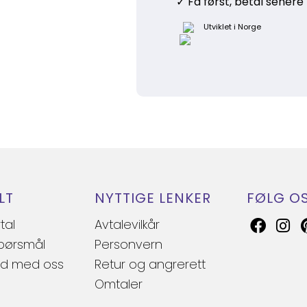
LT
NYTTIGE LENKER
FØLG O
tal
Avtalevilkår
spørsmål
Personvern
d med oss
Retur og angrerett
Omtaler