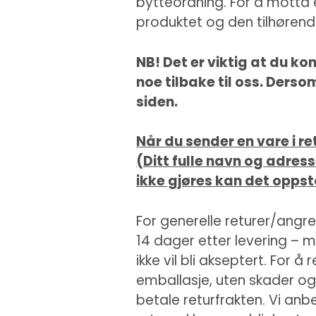
bytteordning. For å motta 
produktet og den tilhørend
NB! Det er viktig at du ko
noe tilbake til oss. Derso
siden.
Når du sender en vare i r
(Ditt fulle navn og adres
ikke gjøres kan det oppst
For generelle returer/ang
14 dager etter levering – 
ikke vil bli akseptert. For 
emballasje, uten skader og 
betale returfrakten. Vi anbe