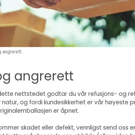
g angrerett.
 og angrerett
ette nettstedet godtar du vår refusjons- og ret
natur, og fordi kundesikkerhet er vår høyeste pri
riginalemballasjen er åpnet.
mmer skadet eller defekt, vennligst send oss en