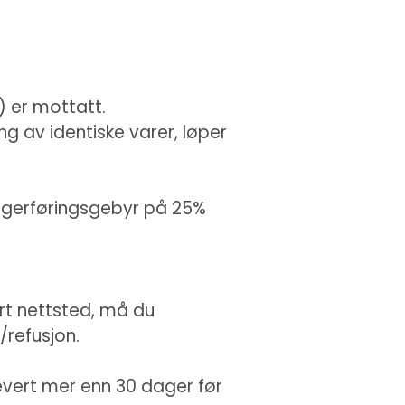
) er mottatt.
g av identiske varer, løper
lagerføringsgebyr på 25%
rt nettsted, må du
/refusjon.
levert mer enn 30 dager før