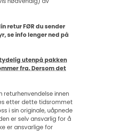
hvis nødvendig) av
din retur FØR du sender
yr, se info lenger ned på
r tydelig utenpå pakken
 kommer fra. Dersom det
n returhenvendelse innen
res etter dette tidsrommet
oss i sin originale, uåpnede
en er selv ansvarlig for å
ke er ansvarlige for