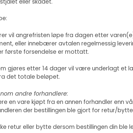
stjålet eller skadet.
pe:
er vil angrefristen løpe fra dagen etter varen(e
nt, eller innebærer avtalen regelmessig leverin
er første forsendelse er mottatt.
som gjøres etter 14 dager vil være underlagt et 
a det totale beløpet.
ennom andre forhandlere:
re en vare kjøpt fra en annen forhandler enn vå
dleren der bestillingen ble gjort for retur/bytte
kke retur eller bytte dersom bestillingen din ble 